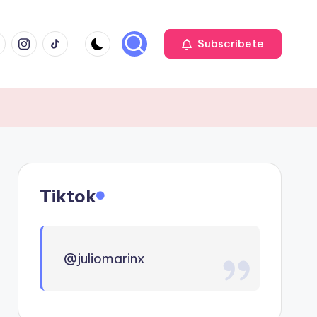
cebook
Instagram
TIKTOK
Subscribete
Tiktok
@juliomarinx