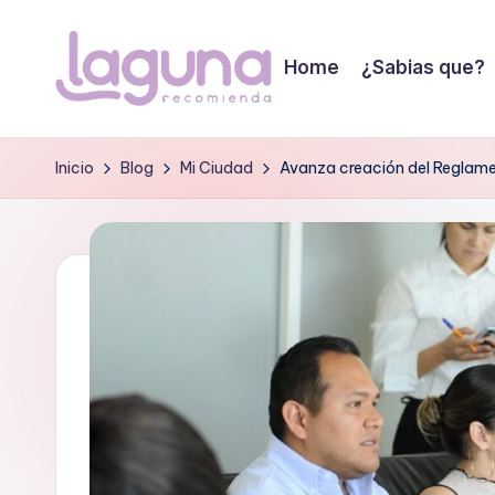
Saltar
Home
¿Sabias que?
al
L
contenido
Tu
guia
a
Inicio
Blog
Mi Ciudad
Avanza creación del Reglame
de
g
confianza!
u
n
a
r
e