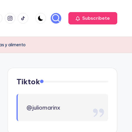
cebook
Instagram
TIKTOK
Subscribete
jas y alimento
Tiktok
@juliomarinx