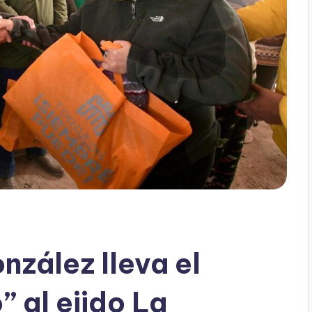
zález lleva el
 al ejido La