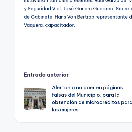
Estuvieron también presentes: Raúl Garza del V
y Seguridad Vial; José Ganem Guerrero, Secret
de Gabinete; Hans Von Bertrab representante d
Vaquera, capacitador.
Navegación
Entrada anterior
Alertan a no caer en páginas
de
falsas del Municipio, para la
obtención de microcréditos par
entradas
las mujeres