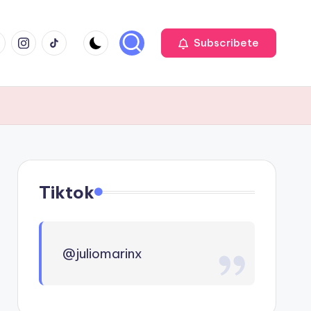
cebook
Instagram
TIKTOK
Subscribete
Tiktok
@juliomarinx