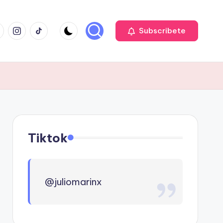
cebook
Instagram
TIKTOK
Subscribete
Tiktok
@juliomarinx