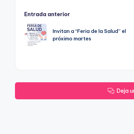
Navegación
Entrada anterior
de
Invitan a “Feria de la Salud” el
próximo martes
entradas
Deja u