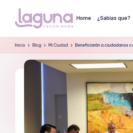
Saltar
Home
¿Sabias que?
al
L
contenido
Tu
guia
a
Inicio
Blog
Mi Ciudad
Beneficiarán a ciudadanos c
de
g
confianza!
u
n
a
r
e