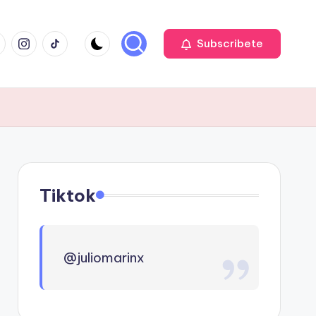
cebook
Instagram
TIKTOK
Subscribete
Tiktok
@juliomarinx