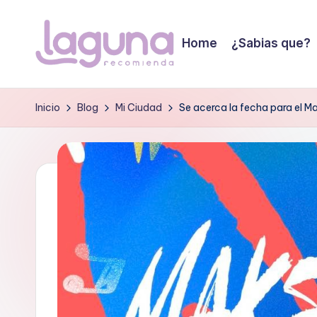
Saltar
Home
¿Sabias que?
al
L
contenido
Tu
guia
a
Inicio
Blog
Mi Ciudad
Se acerca la fecha para el M
de
g
confianza!
u
n
a
r
e