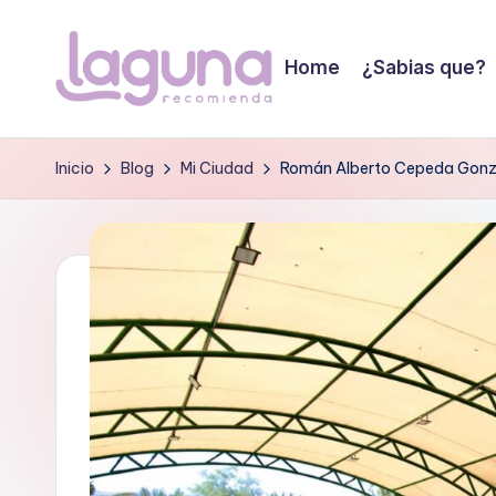
Saltar
Home
¿Sabias que?
al
L
contenido
Tu
guia
a
Inicio
Blog
Mi Ciudad
Román Alberto Cepeda Gonzále
de
g
confianza!
u
n
a
r
e