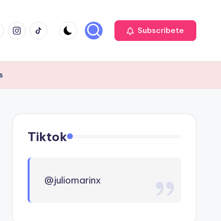
cebook
Instagram
TIKTOK
Subscribete
s
Tiktok
@juliomarinx