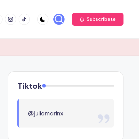
cebook
Instagram
TIKTOK
Subscribete
Tiktok
@juliomarinx