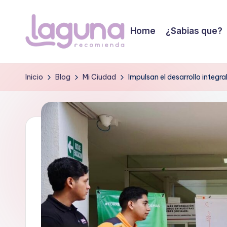
Saltar
Home
¿Sabias que?
al
L
contenido
Tu
guia
a
Inicio
Blog
Mi Ciudad
Impulsan el desarrollo integra
de
g
confianza!
u
n
a
r
e