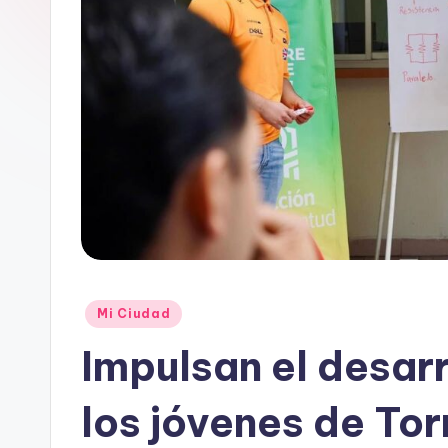
c
o
m
i
e
n
d
a
Publicado
Mi Ciudad
en
Impulsan el desarr
los jóvenes de To